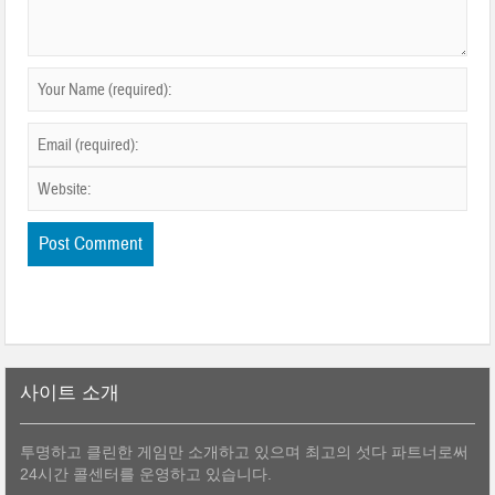
사이트 소개
투명하고 클린한 게임만 소개하고 있으며 최고의 섯다 파트너로써
24시간 콜센터를 운영하고 있습니다.