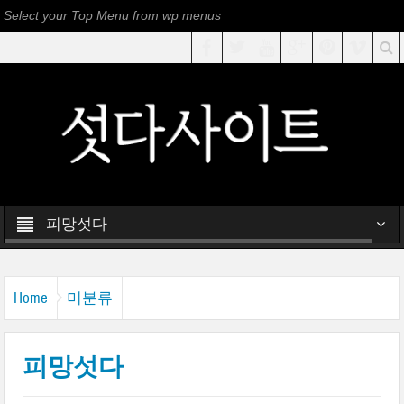
Select your Top Menu from wp menus
피망섯다
Home
미분류
피망섯다