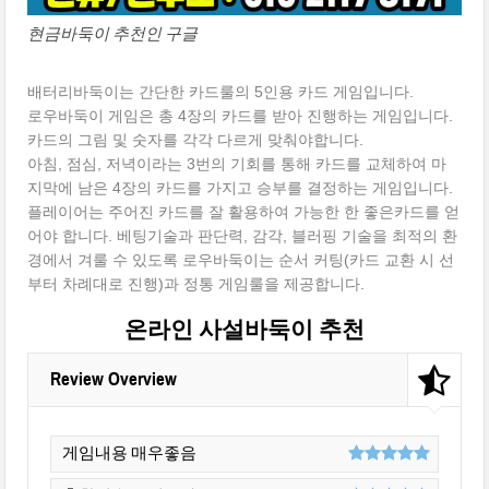
현금바둑이 추천인 구글
배터리바둑이는 간단한 카드룰의 5인용 카드 게임입니다.
로우바둑이 게임은 총 4장의 카드를 받아 진행하는 게임입니다.
카드의 그림 및 숫자를 각각 다르게 맞춰야합니다.
아침, 점심, 저녁이라는 3번의 기회를 통해 카드를 교체하여 마
지막에 남은 4장의 카드를 가지고 승부를 결정하는 게임입니다.
플레이어는 주어진 카드를 잘 활용하여 가능한 한 좋은카드를 얻
어야 합니다. 베팅기술과 판단력, 감각, 블러핑 기술을 최적의 환
경에서 겨룰 수 있도록 로우바둑이는 순서 커팅(카드 교환 시 선
부터 차례대로 진행)과 정통 게임룰을 제공합니다.
온라인 사설바둑이 추천
Review Overview
게임내용 매우좋음