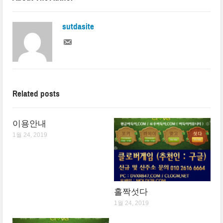
sutdasite
Related posts
이용안내
1월 24, 2019
홀짝섯다
1월 24, 2019