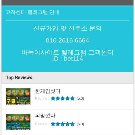
고객센터 텔래그램 안내
신규가입 및 신주소 문의
010 2616 6664
바둑이사이트 텔레그램 고객센터
ID : bet114
Top Reviews
한게임섯다
Review :
(5.0)
피망섯다
Review :
(5.0)